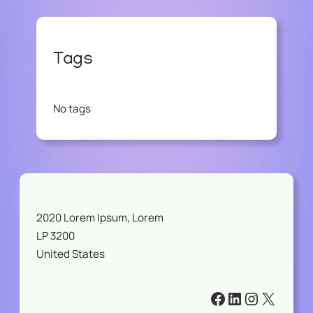
L
I
N
Tags
E
No tags
2020 Lorem Ipsum, Lorem
LP 3200
United States
#
#
#
#