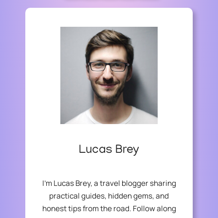
S
O
P
E
I
K
A
R
A
E
N
J
R
D
U
O
U
D
N
A
I
L
N
A
I
J
N
N
U
O
E
D
N
I
L
O
I
N
N
Lucas Brey
L
E
I
D
N
I
E
I
I’m Lucas Brey, a travel blogger sharing
D
N
practical guides, hidden gems, and
I
D
honest tips from the road. Follow along
I
O