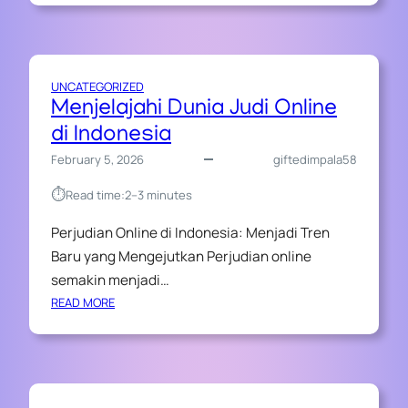
B
E
O
A
N
N
H
G
L
M
I
I
O
UNCATEGORIZED
N
N
N
Menjelajahi Dunia Judi Online
T
E
T
di Indonesia
I
D
A
P
I
February 5, 2026
giftedimpala58
L
D
I
B
U
⏱︎
Read time:
2–3 minutes
N
O
N
D
L
Perjudian Online di Indonesia: Menjadi Tren
I
O
A
A
Baru yang Mengejutkan Perjudian online
N
H
J
semakin menjadi…
E
I
U
S
:
READ MORE
N
D
I
M
G
I
A
E
G
O
:
N
A
N
T
J
T
L
R
E
O