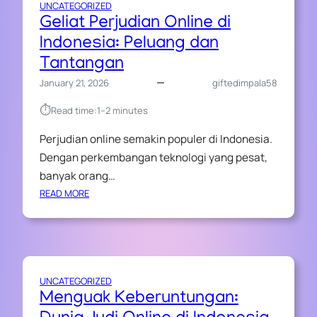
I
UNCATEGORIZED
E
L
G
N
Geliat Perjudian Online di
N
A
E
E
D
Indonesia: Peluang dan
J
L
D
A
A
Tantangan
I
N
H
I
January 21, 2026
giftedimpala58
P
I
N
E
D
⏱︎
Read time:
1–2 minutes
D
R
U
O
S
N
Perjudian online semakin populer di Indonesia.
N
P
I
Dengan perkembangan teknologi yang pesat,
E
E
A
banyak orang…
S
K
J
I
:
READ MORE
T
U
A
G
I
D
:
E
F
I
M
L
O
E
I
N
R
A
L
UNCATEGORIZED
A
T
I
Menguak Keberuntungan:
N
P
N
G