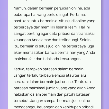
Namun, dalam bermain perjudian online, ada
beberapa hal yang perlu diingat. Pertama,
pastikan untuk bermain di situs judi online yang
terpercaya dan memiliki lisensi resmi. Hal ini
sangat penting agar data pribadi dan transaksi
keuangan Anda aman dan terlindungi. Selain
itu, bermain di situs judi online terpercaya juga
akan memastikan bahwa permainan yang Anda
mainkan fair dan tidak ada kecurangan.
Kedua, tetapkan batasan dalam bermain.
Jangan terlalu terbawa emosi atau terlalu
serakah dalam bermain judi online. Tentukan
batasan maksimal jumlah uang yang akan Anda
habiskan dalam bermain dan patuhi batasan
tersebut. Jangan sampai bermain judi online
mengganggu keuangan dan kehidupan pribadi